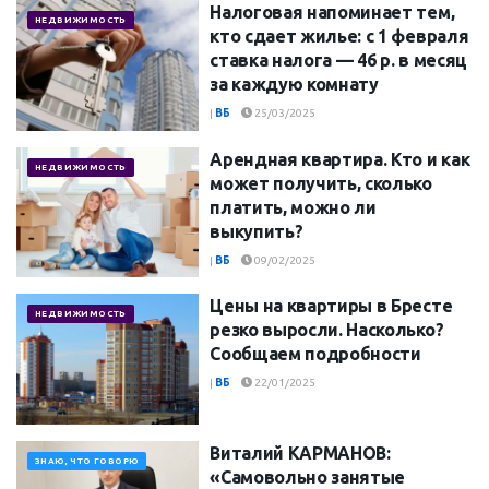
Налоговая напоминает тем,
НЕДВИЖИМОСТЬ
кто сдает жилье: с 1 февраля
ставка налога — 46 р. в месяц
за каждую комнату
|
ВБ
25/03/2025
Арендная квартира. Кто и как
НЕДВИЖИМОСТЬ
может получить, сколько
платить, можно ли
выкупить?
|
ВБ
09/02/2025
Цены на квартиры в Бресте
НЕДВИЖИМОСТЬ
резко выросли. Насколько?
Сообщаем подробности
|
ВБ
22/01/2025
Виталий КАРМАНОВ:
ЗНАЮ, ЧТО ГОВОРЮ
«Самовольно занятые