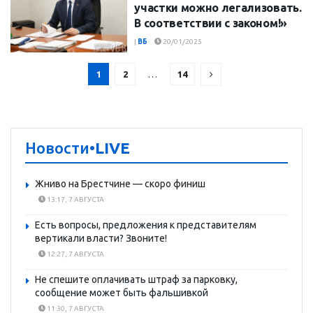
участки можно легализовать.
В соответствии с законом!»
|
ВБ
20/01/2025
1
2
…
14
Новости
•LIVE
Жниво на Брестчине — скоро финиш
13:17, 7 АВГУСТА
Есть вопросы, предложения к представителям
вертикали власти? Звоните!
12:27, 7 АВГУСТА
Не спешите оплачивать штраф за парковку,
сообщение может быть фальшивкой
11:30, 7 АВГУСТА