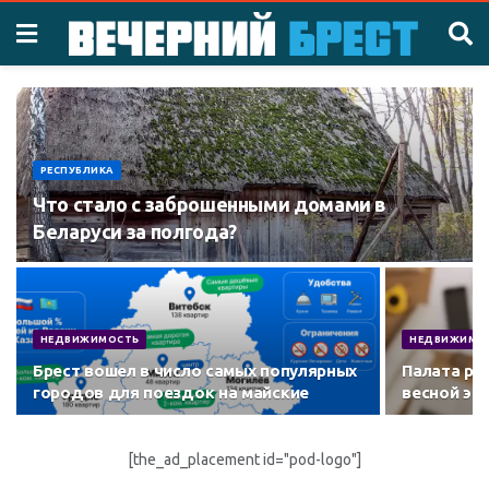
РЕСПУБЛИКА
Что стало с заброшенными домами в
Беларуси за полгода?
НЕДВИЖИМОСТЬ
НЕДВИЖИМО
Брест вошел в число самых популярных
Палата ри
городов для поездок на майские
весной эт
[the_ad_placement id="pod-logo"]