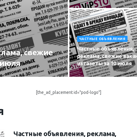
ЧАСТНЫЕ ОБЪЯВЛЕНИЯ
Частные объявления,
клама, свежие
реклама, свежие вака
1 июля
из газеты за 10 июля
[the_ad_placement id="pod-logo"]
я
Частные объявления, реклама,