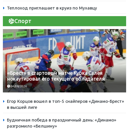
Теплоход приглашает в круиз по Мухавцу
Спорт
«Брест» в стартовом матче Кубка Салея
нокаутировал его текущего обладателя
04/08/2026
Егор Корцов вошел в топ-5 снайперов «Динамо-Брест»
в высшей лиге
Будничная победа в праздничный день: «Динамо»
разгромило «Белшину»