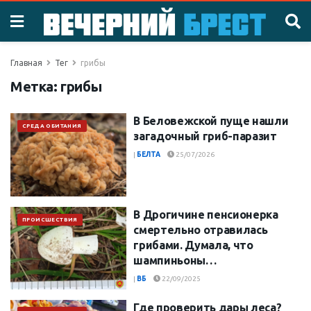
Главная
Тег
грибы
Метка:
грибы
В Беловежской пуще нашли
СРЕДА ОБИТАНИЯ
загадочный гриб-паразит
|
БЕЛТА
25/07/2026
В Дрогичине пенсионерка
ПРОИСШЕСТВИЯ
смертельно отравилась
грибами. Думала, что
шампиньоны…
|
ВБ
22/09/2025
Где проверить дары леса?