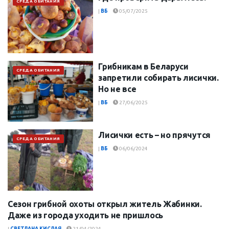
СРЕДА ОБИТАНИЯ
|
ВБ
05/07/2025
Грибникам в Беларуси
СРЕДА ОБИТАНИЯ
запретили собирать лисички.
Но не все
|
ВБ
27/06/2025
Лисички есть – но прячутся
СРЕДА ОБИТАНИЯ
|
ВБ
06/06/2024
Сезон грибной охоты открыл житель Жабинки.
ЛЮДИ
Даже из города уходить не пришлось
|
СВЕТЛАНА КИСЛАЯ
21/04/2024