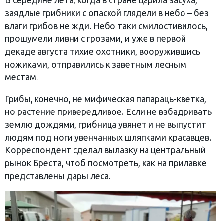
В середине лета, когда в стране царила засуха,
заядлые грибники с опаской глядели в небо – без
влаги грибов не жди. Небо таки смилостивилось,
прошумели ливни с грозами, и уже в первой
декаде августа тихие охотники, вооружившись
ножиками, отправились к заветным лесным
местам.
Грибы, конечно, не мифическая папараць-кветка,
но растение привередливое. Если не взбадривать
землю дождями, грибница увянет и не выпустит
людям под ноги увенчанных шляпками красавцев.
Корреспондент сделал вылазку на центральный
рынок Бреста, чтоб посмотреть, как на прилавке
представлены дары леса.