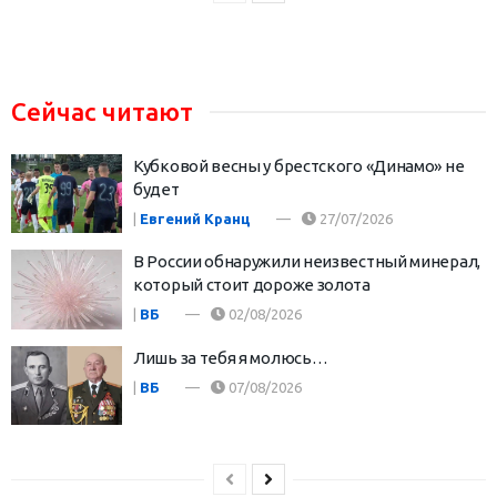
Сейчас читают
Кубковой весны у брестского «Динамо» не
будет
|
Евгений Кранц
27/07/2026
В России обнаружили неизвестный минерал,
который стоит дороже золота
|
ВБ
02/08/2026
Лишь за тебя я молюсь…
|
ВБ
07/08/2026