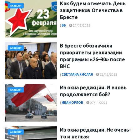
Как будем отмечать День
АКЦЕНТ
защитников Отечества в
Бресте
|
ВБ
20/02/2026
В Бресте обозначили
АКЦЕНТ
приоритеты реализации
программы «26–30» после
ВНС
|
СВЕТЛАНА КИСЛАЯ
22/12/2025
Из окна редакции. И вновь
АКЦЕНТ
продолжается бой?
|
ИВАН ОРЛОВ
07/11/2025
Из окна редакции. Не очень-
АКЦЕНТ
то и нельзя