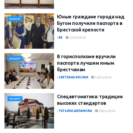
Юные граждане города над
АКЦЕНТ
Бугом получили паспорта в
Брестской крепости
|
ВБ
13/03/2026
В горисполкоме вручили
АКЦЕНТ
паспорта лучшим юным
брестчанам
|
СВЕТЛАНА КИСЛАЯ
13/03/2026
Спецавтоматика: традиции
АКЦЕНТ
высоких стандартов
|
ТАТЬЯНА ШЕЛАМОВА
28/02/2026