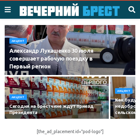
АКЦЕНТ
Александр Лукашенко 30 июля
совершает рабочую поездку в
Первый регион
АКЦЕНТ
АКЦЕНТ
Как будут
Сегодня на Брестчине ждут приезд
недобросо
Президента
сельском 
[the_ad_placement id="pod-logo"]