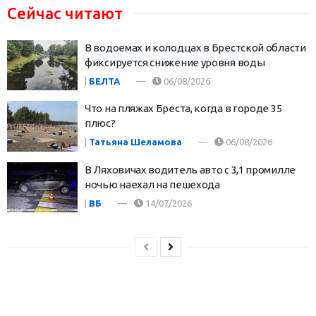
Сейчас читают
В водоемах и колодцах в Брестской области
фиксируется снижение уровня воды
|
БЕЛТА
06/08/2026
Что на пляжах Бреста, когда в городе 35
плюс?
|
Татьяна Шеламова
06/08/2026
В Ляховичах водитель авто с 3,1 промилле
ночью наехал на пешехода
|
ВБ
14/07/2026