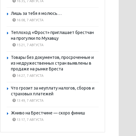
16:35, 7 АВГУСТА
Лишь за тебя я молюсь…
16:08, 7 АВГУСТА
Теплоход «Фрост» приглашает брестчан
на прогулки по Мухавцу
15:21, 7 АВГУСТА
Товары без документов, просроченные и
из недружественных стран выявлены в
продаже на рынке Бреста
14:27, 7 АВГУСТА
Что грозит за неуплату налогов, сборов и
страховых платежей
13:49, 7 АВГУСТА
Жниво на Брестчине — скоро финиш
13:17, 7 АВГУСТА