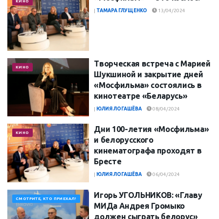
КИНО
|
ТАМАРА ГЛУЩЕНКО
13/04/2024
Творческая встреча с Марией
КИНО
Шукшиной и закрытие дней
«Мосфильма» состоялись в
кинотеатре «Беларусь»
|
ЮЛИЯ ЛОГАШЁВА
08/04/2024
Дни 100-летия «Мосфильма»
КИНО
и белорусского
кинематографа проходят в
Бресте
|
ЮЛИЯ ЛОГАШЁВА
06/04/2024
Игорь УГОЛЬНИКОВ: «Главу
СМОТРИТЕ, КТО ПРИЕХАЛ!
МИДа Андрея Громыко
должен сыграть белорус»