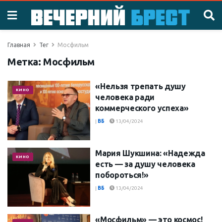
Главная
Тег
Мосфильм
Метка:
Мосфильм
«Нельзя трепать душу
КИНО
человека ради
коммерческого успеха»
|
ВБ
13/04/2024
Мария Шукшина: «Надежда
КИНО
есть — за душу человека
побороться!»
|
ВБ
13/04/2024
«Мосфильм» — это космос!