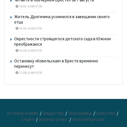
Читайте в «Вечернем Бресте» за 7 августа
16:00, 6 АВГУСТА
Житель Дрогичина усомнился в завещании своего
отца
14:59, 6 АВГУСТА
Окрестности строящегося детского сада в Южном
преображаюся
14:28, 6 АВГУСТА
Остановку «Ковельская» в Бресте временно
перенесут
13:28, 6 АВГУСТА
В СТРАНЕ И МИРЕ
ОБЩЕСТВО
ЭКОНОМИКА
КУЛЬТУРА
СПОРТ
ВОПРОС-ОТВЕТ
ФОТОРЕПОРТАЖ