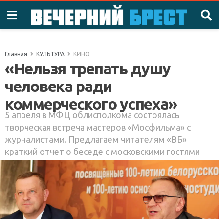
Главная
КУЛЬТУРА
КИНО
«Нельзя трепать душу
человека ради
коммерческого успеха»
5 апреля в МФЦ облисполкома состоялась
творческая встреча мастеров «Мосфильма» с
журналистами. Предлагаем читателям «ВБ»
краткий отчет о беседе с московскими гостями