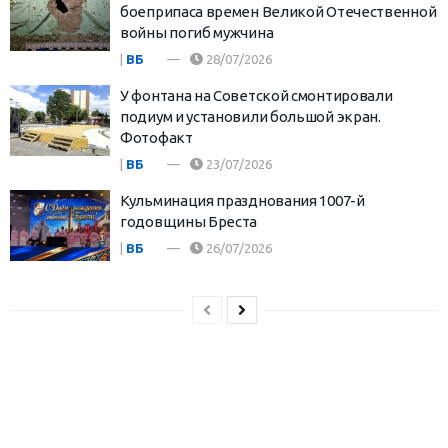
боеприпаса времен Великой Отечественной
войны погиб мужчина
|
ВБ
28/07/2026
У фонтана на Советской смонтировали
подиум и установили большой экран.
Фотофакт
|
ВБ
23/07/2026
Кульминация празднования 1007-й
годовщины Бреста
|
ВБ
26/07/2026