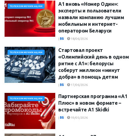
А1 вновь «Номер Один»:
ТЕЛЕКОММУНИКАЦИИ
эксперты и пользователи
назвали компанию лучшим
мобильным и интернет-
оператором Беларуси
|
ВБ
18/06/2026
Стартовал проект
ТЕЛЕКОММУНИКАЦИИ
«Олимпийский день в одном
ритме с А1»: белорусы
соберут миллион «минут
добра» в помощь детям
|
ВБ
17/06/2026
Партнерская программа «А1
ТЕЛЕКОММУНИКАЦИИ
Плюс» в новом формате –
встречайте A1 Skidki
|
ВБ
19/05/2026