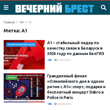
Главная
Тег
А1
Метка:
А1
А1 – стабильный лидер по
ТЕЛЕКОММУНИКАЦИИ
качеству связи в Беларуси в
2026 году по данным БелГИЭ
|
ВБ
07/07/2026
Грандиозный финал
СПОРТ
«Олимпийского дня в одном
ритме с А1»: спорт, подарки и
бесплатный концерт Dabro и
Police in Paris
|
ВБ
24/06/2026