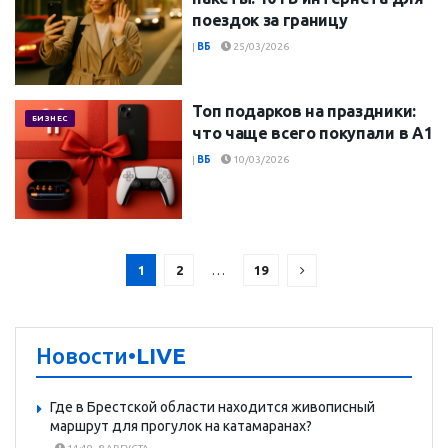
поездок за границу
|
ВБ
25/03/2026
Топ подарков на праздники:
БИЗНЕС
что чаще всего покупали в А1
|
ВБ
10/03/2026
1
2
…
19
Новости
•LIVE
Где в Брестской области находится живописный
маршрут для прогулок на катамаранах?