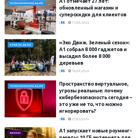
А1 отмечает 27 лет:
ТЕЛЕКОММУНИКАЦИИ
обновленный магазин и
суперскидки для клиентов
|
ВБ
17/04/2026
«Эко Движ. Зеленый сезон»:
КЛЕВОЕ ДЕЛО
А1 собрал 8 000 гаджетов и
высадил более 8 000
деревьев
|
ВБ
14/04/2026
Пространство виртуальное,
ТЕЛЕКОММУНИКАЦИИ
угрозы реальные: почему
кибербезопасность сегодня –
это уже не то, что можно
игнорировать?
|
ВБ
27/03/2026
А1 запускает новые роуминг-
БИЗНЕС
пакеты: 10 ГБ интернета для