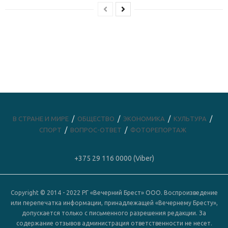
В СТРАНЕ И МИРЕ
ОБЩЕСТВО
ЭКОНОМИКА
КУЛЬТУРА
СПОРТ
ВОПРОС-ОТВЕТ
ФОТОРЕПОРТАЖ
+375 29 116 0000 (Viber)
Copyright © 2014 - 2022 РГ «Вечерний Брест» ООО. Воспроизведение
или перепечатка информации, принадлежащей «Вечернему Бресту»,
допускается только с письменного разрешения редакции. За
содержание отзывов администрация ответственности не несет.