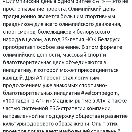
«Олимпийский день в одном ритме с А1» — это не
просто название проекта. Олимпийский день
традиционно является большим спортивным
праздником для всего олимпийского движения,
спортсменов, болельщиков и белорусского
народа в целом, а в год 35-летия НОК Беларуси
приобретает особое значение. В этом формате
олимпийские ценности, массовый спорт и
благотворительная цель объединяются в
инициативу, к которой может присоединиться
каждый. Для А1 проект стал логичным
продолжением уже знакомых спортивно-
благотворительных инициатив #velcombegom,
«100 гадзін з А1» и «У адным рытме з А1», а также
частью системной ESG-стратегии компании,
направленной на поддержку общества и развитие
культуры здорового образа жизни. Опыт этих
проектов показывает: наибольший социальный