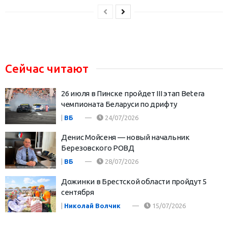
Сейчас читают
26 июля в Пинске пройдет III этап Betera
чемпионата Беларуси по дрифту
|
ВБ
24/07/2026
Денис Мойсеня — новый начальник
Березовского РОВД
|
ВБ
28/07/2026
Дожинки в Брестской области пройдут 5
сентября
|
Николай Волчик
15/07/2026