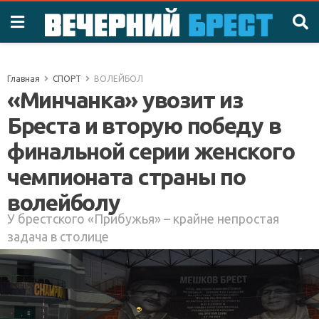
Главная
СПОРТ
ВОЛЕЙБОЛ
«Минчанка» увозит из
Бреста и вторую победу в
финальной серии женского
чемпионата страны по
волейболу
У брестского «Прибужья» – крайне непростая
задача в столице