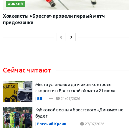
ХОККЕЙ
Хоккеисты «Бреста» провели первый матч
предсезонки
Сейчас читают
Места установки датчиков контроля
скорости в Брестской области 21 июля
|
ВБ
21/07/2026
Кубковой весны у брестского «Динамо» не
будет
|
Евгений Кранц
27/07/2026