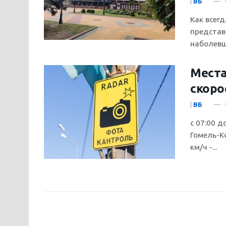
|
ВБ
Как всегд
представ
наболевши
Места
скоро
|
ВБ
с 07:00 д
Гомель-К
км/ч -...