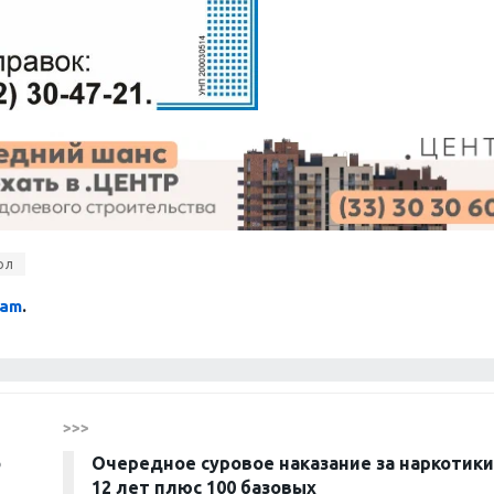
ол
ram
.
>>>
о
Очередное суровое наказание за наркотик
12 лет плюс 100 базовых