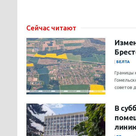
Сейчас читают
Измен
Брест
|
БЕЛТА
Границы 
Гомельск
советов 
В суб
поме
линию