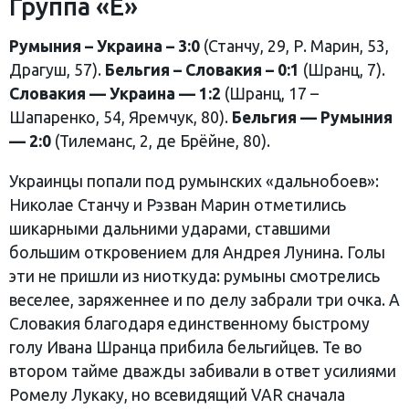
Группа «Е»
Румыния – Украина – 3:0
(Станчу, 29, Р. Марин, 53,
Драгуш, 57).
Бельгия – Словакия – 0:1
(Шранц, 7).
Словакия — Украина — 1:2
(Шранц, 17 –
Шапаренко, 54, Яремчук, 80).
Бельгия — Румыния
— 2:0
(Тилеманс, 2, де Брёйне, 80).
Украинцы попали под румынских «дальнобоев»:
Николае Станчу и Рэзван Марин отметились
шикарными дальними ударами, ставшими
большим откровением для Андрея Лунина. Голы
эти не пришли из ниоткуда: румыны смотрелись
веселее, заряженнее и по делу забрали три очка. А
Словакия благодаря единственному быстрому
голу Ивана Шранца прибила бельгийцев. Те во
втором тайме дважды забивали в ответ усилиями
Ромелу Лукаку, но всевидящий VAR сначала