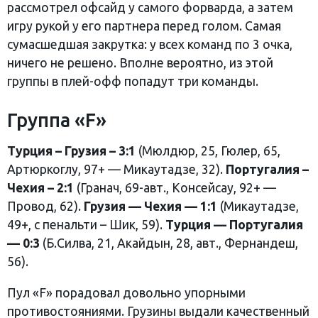
рассмотрел офсайд у самого форварда, а затем
игру рукой у его партнера перед голом. Самая
сумасшедшая закрутка: у всех команд по 3 очка,
ничего не решено. Вполне вероятно, из этой
группы в плей-офф попадут три команды.
Группа «F»
Турция – Грузия – 3:1
(Мюлдюр, 25, Гюлер, 65,
Артюркоглу, 97+ — Микаутадзе, 32).
Португалия –
Чехия – 2:1
(Гранач, 69-авт., Консейсау, 92+ —
Провод, 62).
Грузия — Чехия — 1:1
(Микаутадзе,
49+, с пенальти – Шик, 59).
Турция — Португалия
— 0:3
(Б.Силва, 21, Акайдын, 28, авт., Фернандеш,
56).
Пул «F» порадовал довольно упорными
противостояниями. Грузины выдали качественный