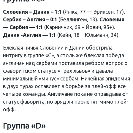
Словения – Дания – 1:1
(Янжа, 77 — Эриксен, 17).
Сербия – Англия – 0:1
(Беллингем, 13).
Словения
— Сербия — 1:1
(Карничник, 69 – Йович, 95+).
Дания -Англия — 1:1
(Кейн, 18 – Юльманн, 34).
Блеклая ничья Словении и Дании обострила
интригу в группе «С», а столь же блеклая победа
англичан над сербами поставила ребром вопрос о
фаворитском статусе «трех львов» и давала
минимальный «минус» сербам. Ничейная эпидемия
в двух турах оставляет в борьбе за плей-офф все
четыре команды. Англичане пока не оправдывают
статус фаворита, но вряд ли пролетят мимо плей-
офф.
Группа «D»