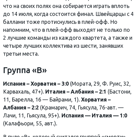
что на своих полях она собирается играть вплоть
до 14 июля, когда состоится финал. Швейцарцы с 4
баллами тоже протиснулись в плей-офф. Но
напомним, что в плей-офф выходят не только по
2 лучшие команды из каждого квартета, а также и
четыре лучших коллектива из шести, занявших
третьи места.
Группа «В»
Испания – Хорватия – 3:0
(Мората, 29, Ф. Руис, 32,
Карвахаль, 47+).
Италия – Албания – 2:1
(Бастони,
11, Барелла, 16 — Байрами, 1).
Хорватия –
Албания – 2:2
(Крамарич, 74, Гьясула, 76-авт. —
Лачи, 11, Гьясула, 95+).
Испания — Италия — 1:0
(Калафьори, 55, авт.).
В пуле «В», который считался группой «смерти»,