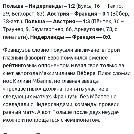
Польша – Нидерланды – 1:2
(Букса, 16 — Гакпо,
29, Вегхорст, 83).
Австрия – Франция – 0:1
(Вёбер,
38-авт.).
Польша — Австрия — 1:3
(Пёнтек, 30 –
Траунер, 9, Баумгартнер, 66, Арнаутович, 78, с
пенальти).
Нидерланды — Франция — 0:0
.
Французов словно покусали англичане: второй
главный фаворит Евро помучился с менее
рейтинговым оппонентом и взял свое только за
счет автогола Максимилиана Вёбера. Плюс сломал
нос Килиан Мбаппе, но главная звезда
«трехцветных» должна принять участие в
следующих матчах. Французы без Мбаппе не
совладали с Нидерландами, команды провели
равный матч. А вот Польше после двух неудач
можно и попрощаться с чемпионатом.