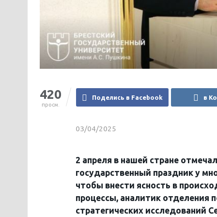
420
Поделись в Facebook
в К
просм.
03/04/2025
2 апреля в нашей стране отмеча
государственный праздник у мног
чтобы внести ясность в происх
процессы, аналитик отделения п
стратегических исследований С