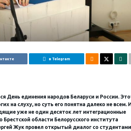
онтакте
в Telegram
лся День единения народов Беларуси и России. Это
их на слуху, но суть его понятна далеко не всем. 
одящие уже не один десяток лет интеграционные
о Брестской области Белорусского института
ергей Жук провел открытый диалог со студентам