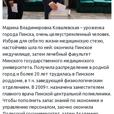
Марина Владимировна Ковалевская – уроженка
города Пинска, очень целеустремленный человек.
Избрав для себя по жизни медицинскую стезю,
настойчиво шла по ней: окончила Пинское
медучилище, затем лечебный факультет
Минского государственного медицинского
университета. Получила распределение в родной
город и более 20 лет трудилась в Пинском
роддоме, в т.ч. заведующей физиологическим
отделением. В 2009 г. назначена заместите­лем
главного врача Пинской централь­ной поликлиники.
Чтобы пополнить запас зна­ний по экономике и
управлению пер­соналом, заочно окончила
Полесский госунивер­ситет, затем Академию