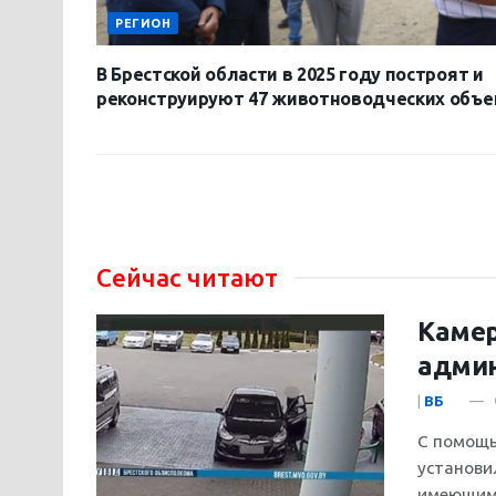
РЕГИОН
В Брестской области в 2025 году построят и
реконструируют 47 животноводческих объе
Сейчас читают
Камер
админ
|
ВБ
С помощь
установи
имеющим 