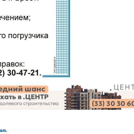
ram
.