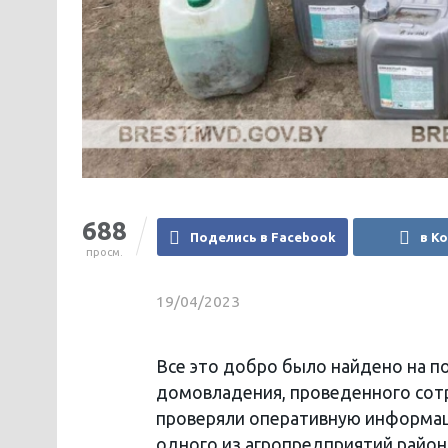
688
Поделись в Facebook
в К
просм.
19/04/2023
Все это добро было найдено на п
домовладения, проведенного сот
проверяли оперативную информац
одного из агропредприятий район