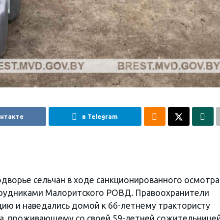
онтакте
в Telegram
одворье сельчан в ходе санкционированного осмотра
рудниками Малоритского РОВД. Правоохранители
ию и наведались домой к 66-летнему трактористу
а, проживающему со своей 59-летней сожительницей