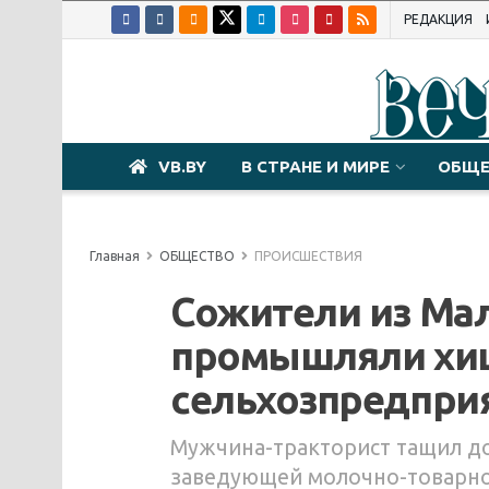
РЕДАКЦИЯ
VB.BY
В СТРАНЕ И МИРЕ
ОБЩЕ
Главная
ОБЩЕСТВО
ПРОИСШЕСТВИЯ
Сожители из Ма
промышляли хи
сельхозпредпри
Мужчина-тракторист тащил до
заведующей молочно-товарно