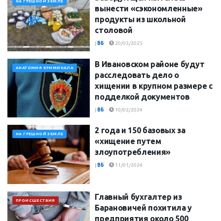
НА ГРЕШНОЙ ЗЕМЛЕ
вынести «сэкономленные»
продукты из школьной
столовой
|
ВБ
20/03/2025
В Ивановском районе будут
АНАТОМИЯ КРИМИНАЛА
расследовать дело о
хищении в крупном размере с
подделкой документов
|
ВБ
10/02/2024
2 года и 150 базовых за
НА ГРЕШНОЙ ЗЕМЛЕ
«хищение путем
злоупотребления»
|
ВБ
11/01/2024
Главный бухгалтер из
ПРОИСШЕСТВИЯ
Барановичей похитила у
предприятия около 500