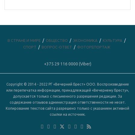
В СТРАНЕ И МИРЕ
ОБЩЕСТВО
ЭКОНОМИКА
КУЛЬТУРА
СПОРТ
ВОПРОС-ОТВЕТ
ФОТОРЕПОРТАЖ
+375 29 116 0000 (Viber)
Copyright © 2014 - 2022 РГ «Вечерний Брест» ООО. Воспроизведение
или перепечатка информации, принадлежащей «Вечернему Бресту»,
допускается только с письменного разрешения редакции. За
содержание отзывов администрация ответственности не несет.
Копирование текстов сайта разрешено только с указанием активной
ссылки на источник.