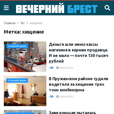
Главная
Тег
хищение
Метка:
хищение
Деньги шли мимо кассы
СУДНЫЙ ДЕНЬ
магазина в карман продавца.
И не мало — почти 130 тысяч
рублей
|
ВБ
06/07/2025
В Пружанском районе судили
СУДНЫЙ ДЕНЬ
водителя за хищение трех
тонн комбикорма
|
ВБ
10/04/2025
Заведующая пыталась