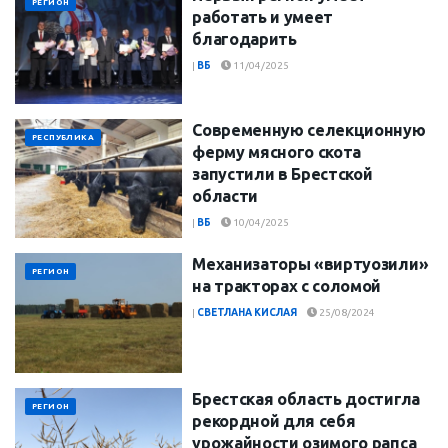
РЕГИОН
работать и умеет
благодарить
|
ВБ
11/04/2025
Современную селекционную
РЕСПУБЛИКА
ферму мясного скота
запустили в Брестской
области
|
ВБ
10/04/2025
Механизаторы «виртуозили»
РЕГИОН
на тракторах с соломой
|
СВЕТЛАНА КИСЛАЯ
25/08/2024
Брестская область достигла
РЕГИОН
рекордной для себя
урожайности озимого рапса