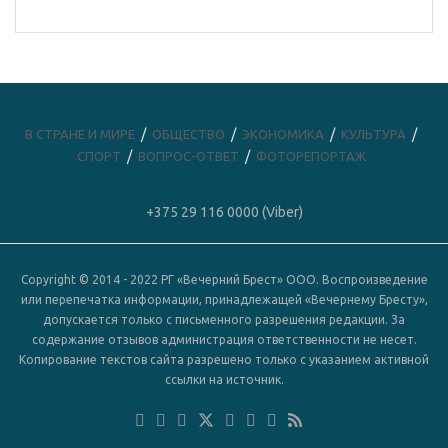
В СТРАНЕ И МИРЕ
ОБЩЕСТВО
ЭКОНОМИКА
КУЛЬТУРА
СПОРТ
ВОПРОС-ОТВЕТ
ФОТОРЕПОРТАЖ
+375 29 116 0000 (Viber)
Copyright © 2014 - 2022 РГ «Вечерний Брест» ООО. Воспроизведение
или перепечатка информации, принадлежащей «Вечернему Бресту»,
допускается только с письменного разрешения редакции. За
содержание отзывов администрация ответственности не несет.
Копирование текстов сайта разрешено только с указанием активной
ссылки на источник.