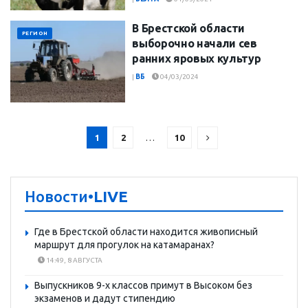
В Брестской области
РЕГИОН
выборочно начали сев
ранних яровых культур
|
ВБ
04/03/2024
1
2
…
10
Новости
•LIVE
Где в Брестской области находится живописный
маршрут для прогулок на катамаранах?
14:49, 8 АВГУСТА
Выпускников 9-х классов примут в Высоком без
экзаменов и дадут стипендию