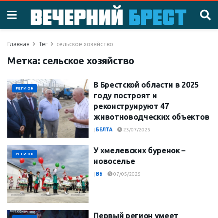
Главная
Тег
сельское хозяйство
Метка:
сельское хозяйство
В Брестской области в 2025
РЕГИОН
году построят и
реконструируют 47
животноводческих объектов
|
БЕЛТА
23/07/2025
У хмелевских буренок –
РЕГИОН
новоселье
|
ВБ
07/05/2025
Первый регион умеет