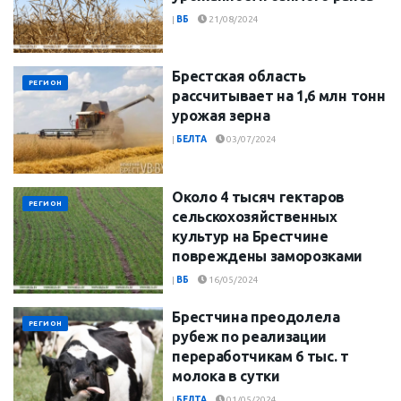
|
ВБ
21/08/2024
Брестская область
РЕГИОН
рассчитывает на 1,6 млн тонн
урожая зерна
|
БЕЛТА
03/07/2024
Около 4 тысяч гектаров
РЕГИОН
сельскохозяйственных
культур на Брестчине
повреждены заморозками
|
ВБ
16/05/2024
Брестчина преодолела
РЕГИОН
рубеж по реализации
переработчикам 6 тыс. т
молока в сутки
|
БЕЛТА
01/05/2024