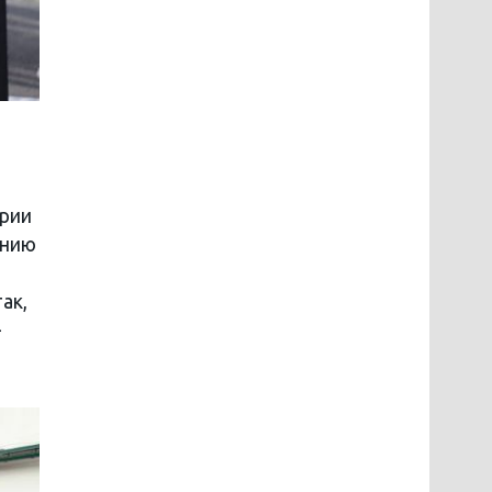
ории
анию
ак,
—