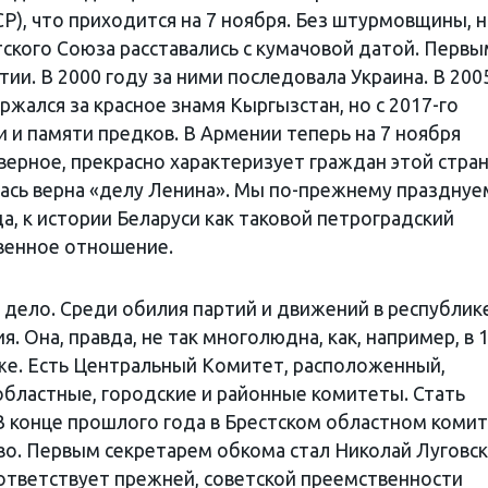
Р), что приходится на 7 ноября. Без штурмовщины, 
кого Союза расставались с кумачовой датой. Перв
тии. В 2000 году за ними последовала Украина. В 200
ржался за красное знамя Кыргызстан, но с 2017-го
 и памяти предков. В Армении теперь на 7 ноября
аверное, прекрасно характеризует граждан этой стран
лась верна «делу Ленина». Мы по-прежнему празднуе
а, к истории Беларуси как таковой петроградский
свенное отношение.
 дело. Среди обилия партий и движений в республик
. Она, правда, не так многолюдна, как, например, в 
 же. Есть Центральный Комитет, расположенный,
областные, городские и районные комитеты. Стать
В конце прошлого года в Брестском областном коми
о. Первым секретарем обкома стал Николай Луговск
оответствует прежней, советской преемственности