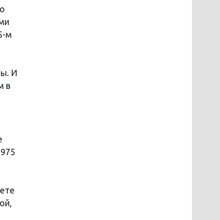
но
ыми
5-м
ы. И
м в
е
1975
тете
ой,