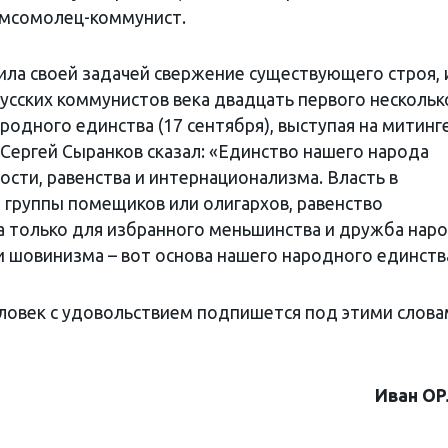
омсомолец-коммунист.
ила своей задачей свержение существующего строя, 
русских коммунистов века двадцать первого нескольк
родного единства (17 сентября), выступая на митинге
 Сергей Сыранков сказал: «Единство нашего народа
ости, равенства и интернационализма. Власть в
й группы помещиков или олигархов, равенство
 только для избранного меньшинства и дружба нар
 шовинизма – вот основа нашего народного единств
ловек с удовольствием подпишется под этими слова
Иван О