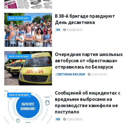
В 38-й бригаде празднуют
ВНЕ ОЧЕРЕДИ!
День десантника
|
ВБ
02/08/2025
Очередная партия школьных
ВНЕ ОЧЕРЕДИ!
автобусов от «Брестмаша»
отправилась по Беларуси
|
СВЕТЛАНА КИСЛАЯ
31/07/2025
Сообщений об инцидентах с
ВНЕ ОЧЕРЕДИ!
вредными выбросами на
производстве канифоли не
поступало
|
ВБ
21/07/2025