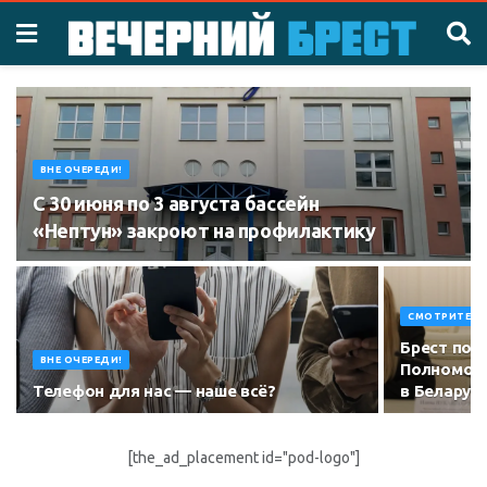
ВНЕ ОЧЕРЕДИ!
С 30 июня по 3 августа бассейн
«Нептун» закроют на профилактику
СМОТРИТЕ, К
Брест пос
ВНЕ ОЧЕРЕДИ!
Полномочн
Телефон для нас — наше всё?
в Беларус
[the_ad_placement id="pod-logo"]