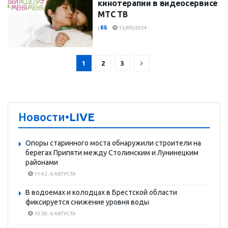
кинотерапии в видеосервисе
МТС ТВ
|
ВБ
13/09/2024
1
2
3
Новости
•LIVE
Опоры старинного моста обнаружили строители на
берегах Припяти между Столинским и Лунинецким
районами
11:42, 6 АВГУСТА
В водоемах и колодцах в Брестской области
фиксируется снижение уровня воды
10:39, 6 АВГУСТА