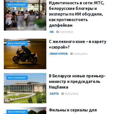
Идентичность в сети: МТС,
ВНЕ ОЧЕРЕДИ!
белорусские блогеры и
эксперты по ИИ обсудили,
как противостоять
дипфейкам
|
ВБ
01/07/2025
С железного коня – в карету
ВНЕ ОЧЕРЕДИ!
«скорой»?
|
ИВАН ОРЛОВ
13/04/2025
В Беларуси новые премьер-
ВНЕ ОЧЕРЕДИ!
министр и председатель
Нацбанка
|
БЕЛТА
10/03/2025
Фильмы и сериалы для
ВНЕ ОЧЕРЕДИ!