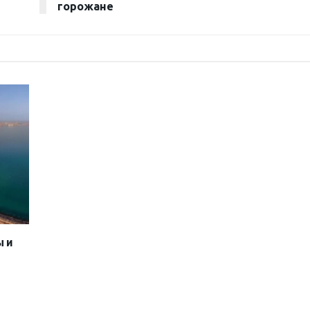
горожане
ы и