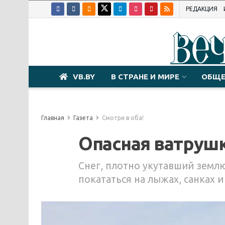
РЕДАКЦИЯ
VB.BY
В СТРАНЕ И МИРЕ
ОБЩЕ
Главная
Газета
Смотри в оба!
Опасная ватруш
Снег, плотно укутавший землю
покататься на лыжах, санках 