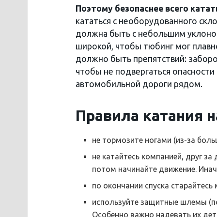
Поэтому безопаснее всего катать
кататься с необорудованного скло
должна быть с небольшим уклоном
широкой, чтобы тюбинг мог плавно
должно быть препятствий: заборов
чтобы не подвергаться опасности 
автомобильной дороги рядом.
Правила катания н
не тормозите ногами (из-за бол
не катайтесь компанией, друг за
потом начинайте движение. Ина
по окончании спуска старайтесь
используйте защитные шлемы (п
Особенно важно надевать их дет