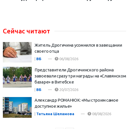
Сейчас читают
Житель Дрогичина усомнился в завещании
своего отца
|
ВБ
06/08/2026
Представители Дрогичинского района
завоевали сразу три награды на «Славянском
базаре» в Витебске
|
ВБ
20/07/2026
Александр РОМАНЮК: «Мы строим самое
доступное жилье»
|
Татьяна Шеламова
08/08/2026