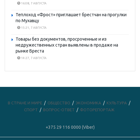
16:08, 7 АВГУСТА
Теплоход «Фрост» приглашает брестчан на прогулки
по Мухавцу
15:21, 7 АВГУСТА
Товары без документов, просроченные и из
недружественных стран выявлены в продаже на
рынке Бреста
14:27, 7 АВГУСТА
В СТРАНЕ И МИРЕ
ОБЩЕСТВО
ЭКОНОМИКА
КУЛЬТУРА
СПОРТ
ВОПРОС-ОТВЕТ
ФОТОРЕПОРТАЖ
+375 29 116 0000 (Viber)