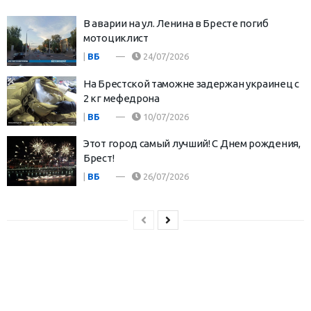
В аварии на ул. Ленина в Бресте погиб
мотоциклист
|
ВБ
24/07/2026
На Брестской таможне задержан украинец с
2 кг мефедрона
|
ВБ
10/07/2026
Этот город самый лучший! С Днем рождения,
Брест!
|
ВБ
26/07/2026