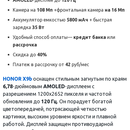
AMOLED
-дисплей до
120 Гц
Камера на
108 Мп
+фронтальная камера
на 16 Мп
Аккумулятор емкостью
5800 мАч
+ быстрая
зарядка
35 Вт
Удобный способ оплаты—
кредит банка
или
рассрочка
Скидка до
40%
Платеж в рассрочку от
42
руб/мес
HONOR X9b
оснащен стильным загнутым по краям
6,78
-дюймовым
AMOLED
-дисплеем с
разрешением 1200х2652 пикселя и частотой
обновления до
120 Гц
. Он порадует богатой
цветопередачей, потрясающей четкостью
картинки, высоким уровнем яркости и плавной
работой. Дисплей защищен противоударной