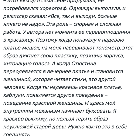
– Этот выход я сама себе придумала, не
потребовался хореограф. Однажды выползла, и
режиссер сказал: «Все, так и выходи, больше
ничего не надо». Эта роль – спорная и сложная
работа. У автора нет момента ее перевоплощения
в красавицу. Поэтому когда поначалу я надеваю
платье-мешок, на меня навешивают тонометр, этот
образ диктует свою пластику, позицию корпуса,
интонацию голоса. А когда Огюстина
переодевается в вечернее платье и становится
женщиной, которая читает стихи, это другой
человек. Когда ты надеваешь красивое платье,
каблуки, появляется другое поведение –
поведение красивой женщины. И здесь мой
внутренний механизм начинает буксовать. Я
красиво выгляжу, но нельзя терять образ
неуклюжей старой девы. Нужно как-то это в себе
соединять.