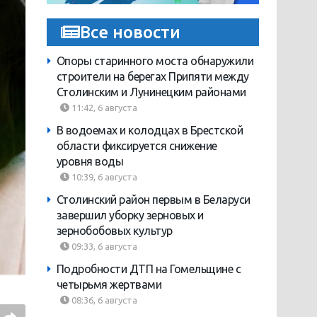
Все новости
Опоры старинного моста обнаружили
строители на берегах Припяти между
Столинским и Лунинецким районами
11:42, 6 августа
В водоемах и колодцах в Брестской
области фиксируется снижение
уровня воды
10:39, 6 августа
Столинский район первым в Беларуси
завершил уборку зерновых и
зернобобовых культур
09:33, 6 августа
Подробности ДТП на Гомельщине с
четырьмя жертвами
08:36, 6 августа