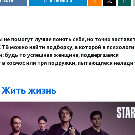
нтакте
в Telegram
 не помогут лучше понять себя, но точно заставя
 ТВ можно найти подборку, в которой в психолог
и: будь то успешная женщина, подвергшаяся
т в космос или три подружки, пытающиеся налади
Жить жизнь