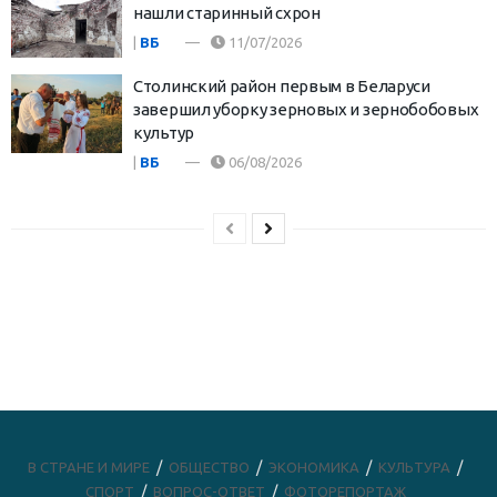
нашли старинный схрон
|
ВБ
11/07/2026
Столинский район первым в Беларуси
завершил уборку зерновых и зернобобовых
культур
|
ВБ
06/08/2026
В СТРАНЕ И МИРЕ
ОБЩЕСТВО
ЭКОНОМИКА
КУЛЬТУРА
СПОРТ
ВОПРОС-ОТВЕТ
ФОТОРЕПОРТАЖ