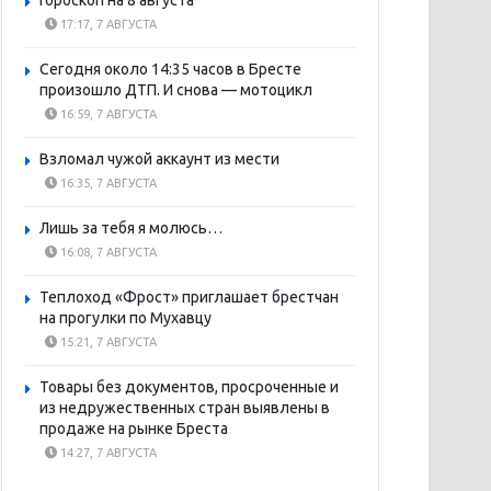
Гороскоп на 8 августа
17:17, 7 АВГУСТА
Сегодня около 14:35 часов в Бресте
произошло ДТП. И снова — мотоцикл
16:59, 7 АВГУСТА
Взломал чужой аккаунт из мести
16:35, 7 АВГУСТА
Лишь за тебя я молюсь…
16:08, 7 АВГУСТА
Теплоход «Фрост» приглашает брестчан
на прогулки по Мухавцу
15:21, 7 АВГУСТА
Товары без документов, просроченные и
из недружественных стран выявлены в
продаже на рынке Бреста
14:27, 7 АВГУСТА