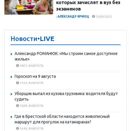
которых зачислят в вуз без
экзаменов
|
АЛЕКСАНДР ЯРМОЦ
15/09/2022
Новости
•LIVE
Александр РОМАНЮК: «Мы строим самое доступное
жилье»
18:07, 8 АВГУСТА
Гороскоп на 9 августа
17:02, 8 АВГУСТА
Уборщик выпал из кузова грузовика: водителя будут
судить
16:09, 8 АВГУСТА
Где в Брестской области находится живописный
маршрут для прогулок на катамаранах?
14:49, 8 АВГУСТА