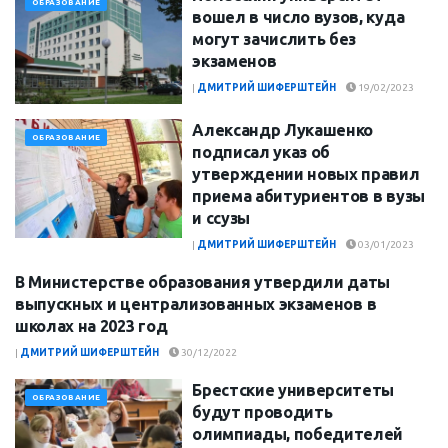
ОБРАЗОВАНИЕ
вошел в число вузов, куда
могут зачислить без
экзаменов
|
ДМИТРИЙ ШИФЕРШТЕЙН
19/02/2023
Александр Лукашенко
ОБРАЗОВАНИЕ
подписал указ об
утверждении новых правил
приема абитуриентов в вузы
и ссузы
|
ДМИТРИЙ ШИФЕРШТЕЙН
03/01/2023
В Министерстве образования утвердили даты
ОБРАЗОВАНИЕ
выпускных и централизованных экзаменов в
школах на 2023 год
|
ДМИТРИЙ ШИФЕРШТЕЙН
30/12/2022
Брестские университеты
ОБРАЗОВАНИЕ
будут проводить
олимпиады, победителей