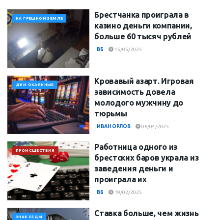
Брестчанка проиграла в
НА ГРЕШНОЙ ЗЕМЛЕ
казино деньги компании,
больше 60 тысяч рублей
|
ВБ
15/05/2025
Кровавый азарт. Игровая
ДНИ ОКАЯННЫЕ
зависимость довела
молодого мужчину до
тюрьмы
|
ИВАН ОРЛОВ
06/04/2025
Работница одного из
ПРОИСШЕСТВИЯ
брестских баров украла из
заведения деньги и
проиграла их
|
ВБ
19/02/2025
Ставка больше, чем жизнь
ЗНАК БЕДЫ