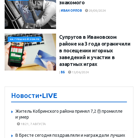
знакомого
|
ИВАН ОРЛОВ
29/09/2024
Супругов в Ивановском
НА ГРЕШНОЙ ЗЕМЛЕ
районе на 3 года ограничили
в посещении игорных
заведений и участии в
азартных играх
|
ВБ
13/06/2024
Новости
•LIVE
Житель Кобринского района принял 7,2 (!) промилле
и умер
18:21, 7 АВГУСТА
В Бресте сегодня поздравляли и награждали лучших