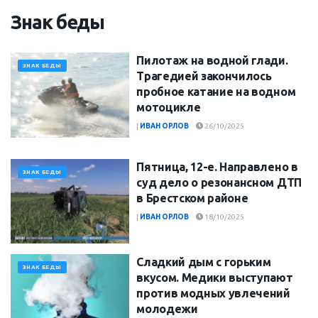
Знак беды
Пилотаж на водной глади.
ЗНАК БЕДЫ
Трагедией закончилось
пробное катание на водном
мотоцикле
|
ИВАН ОРЛОВ
26/10/2025
Пятница, 12-е. Направлено в
ЗНАК БЕДЫ
суд дело о резонансном ДТП
в Брестском районе
|
ИВАН ОРЛОВ
18/10/2025
Сладкий дым с горьким
ЗНАК БЕДЫ
вкусом. Медики выступают
против модных увлечений
молодежи