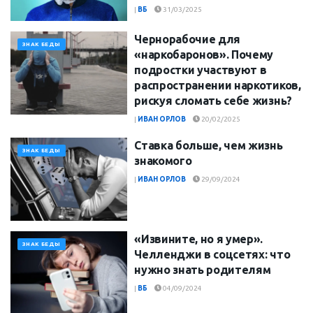
|
ВБ
31/03/2025
Чернорабочие для
ЗНАК БЕДЫ
«наркобаронов». Почему
подростки участвуют в
распространении наркотиков,
рискуя сломать себе жизнь?
|
ИВАН ОРЛОВ
20/02/2025
Ставка больше, чем жизнь
ЗНАК БЕДЫ
знакомого
|
ИВАН ОРЛОВ
29/09/2024
«Извините, но я умер».
ЗНАК БЕДЫ
Челленджи в соцсетях: что
нужно знать родителям
|
ВБ
04/09/2024