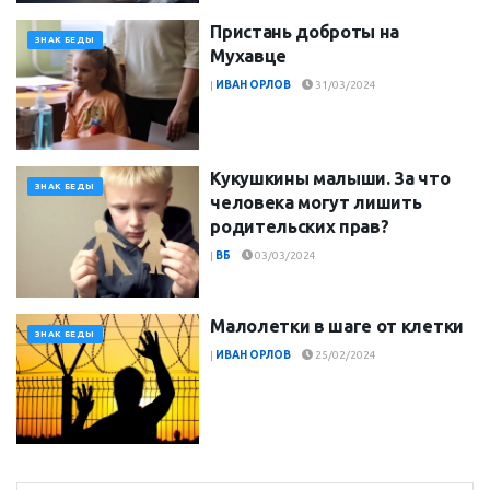
Пристань доброты на
ЗНАК БЕДЫ
Мухавце
|
ИВАН ОРЛОВ
31/03/2024
Кукушкины малыши. За что
ЗНАК БЕДЫ
человека могут лишить
родительских прав?
|
ВБ
03/03/2024
Малолетки в шаге от клетки
ЗНАК БЕДЫ
|
ИВАН ОРЛОВ
25/02/2024