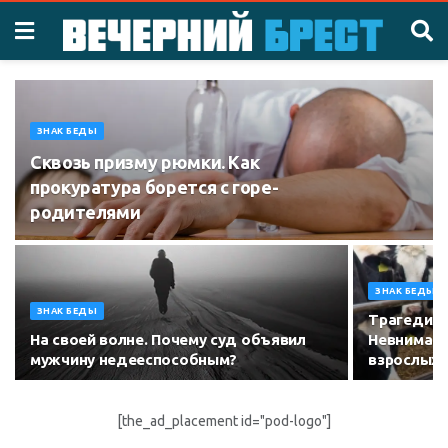
ЗНАК БЕДЫ
Сквозь призму рюмки. Как
прокуратура борется с горе-
родителями
ЗНАК БЕДЫ
ЗНАК БЕДЫ
Трагедия 
На своей волне. Почему суд объявил
Невнимате
мужчину недееспособным?
взрослых 
[the_ad_placement id="pod-logo"]