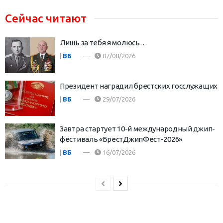
Сейчас читают
Лишь за тебя я молюсь…
|
ВБ
07/08/2026
Президент наградил брестских госслужащих
|
ВБ
29/07/2026
Завтра стартует 10-й международный джип-
фестиваль «БрестДжипФест-2026»
|
ВБ
16/07/2026