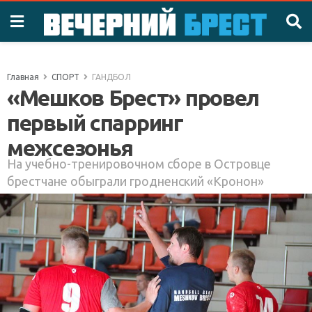
Главная
СПОРТ
ГАНДБОЛ
«Мешков Брест» провел
первый спарринг
межсезонья
На учебно-тренировочном сборе в Островце
брестчане обыграли гродненский «Кронон»