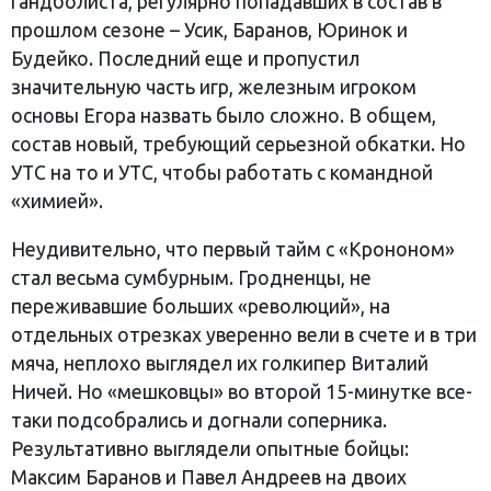
гандболиста, регулярно попадавших в состав в
прошлом сезоне – Усик, Баранов, Юринок и
Будейко. Последний еще и пропустил
значительную часть игр, железным игроком
основы Егора назвать было сложно. В общем,
состав новый, требующий серьезной обкатки. Но
УТС на то и УТС, чтобы работать с командной
«химией».
Неудивительно, что первый тайм с «Крононом»
стал весьма сумбурным. Гродненцы, не
переживавшие больших «революций», на
отдельных отрезках уверенно вели в счете и в три
мяча, неплохо выглядел их голкипер Виталий
Ничей. Но «мешковцы» во второй 15-минутке все-
таки подсобрались и догнали соперника.
Результативно выглядели опытные бойцы:
Максим Баранов и Павел Андреев на двоих