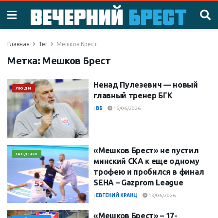
Главная
Тег
Мешков Брест
Метка:
Мешков Брест
Ненад Пулезевич — новый
ЛЮДИ
главный тренер БГК
|
ВБ
15/06/2026
«Мешков Брест» не пустил
ГАНДБОЛ
минский СКА к еще одному
трофею и пробился в финал
SEHA – Gazprom League
|
ЕВГЕНИЙ КРАНЦ
13/06/2026
«Мешков Брест» – 17-