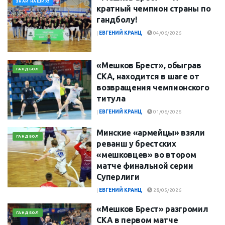
ЗНАЙ НАШИХ!
кратный чемпион страны по
гандболу!
|
ЕВГЕНИЙ КРАНЦ
04/06/2026
«Мешков Брест», обыграв
ГАНДБОЛ
СКА, находится в шаге от
возвращения чемпионского
титула
|
ЕВГЕНИЙ КРАНЦ
01/06/2026
Минские «армейцы» взяли
ГАНДБОЛ
реванш у брестских
«мешковцев» во втором
матче финальной серии
Суперлиги
|
ЕВГЕНИЙ КРАНЦ
28/05/2026
«Мешков Брест» разгромил
ГАНДБОЛ
СКА в первом матче