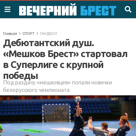
Главная
СПОРТ
ГАНДБОЛ
Дебютантский душ.
«Мешков Брест» стартовал
в Суперлиге с крупной
победы
Под раздачу «мешковцев» попали новички
белорусского чемпионата