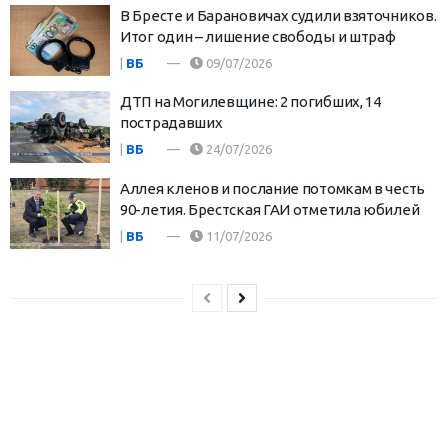
В Бресте и Барановичах судили взяточников.
Итог один – лишение свободы и штраф
|
ВБ
09/07/2026
ДТП на Могилевщине: 2 погибших, 14
пострадавших
|
ВБ
24/07/2026
Аллея кленов и послание потомкам в честь
90-летия. Брестская ГАИ отметила юбилей
|
ВБ
11/07/2026