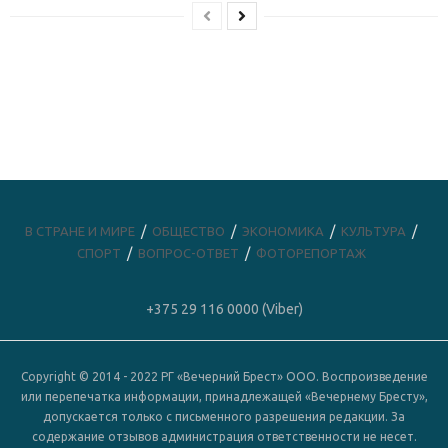
В СТРАНЕ И МИРЕ
ОБЩЕСТВО
ЭКОНОМИКА
КУЛЬТУРА
СПОРТ
ВОПРОС-ОТВЕТ
ФОТОРЕПОРТАЖ
+375 29 116 0000 (Viber)
Copyright © 2014 - 2022 РГ «Вечерний Брест» ООО. Воспроизведение
или перепечатка информации, принадлежащей «Вечернему Бресту»,
допускается только с письменного разрешения редакции. За
содержание отзывов администрация ответственности не несет.