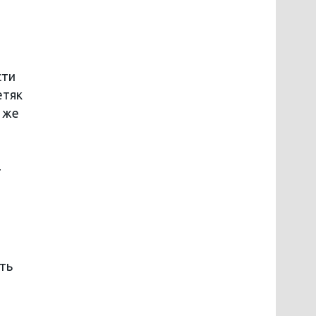
й
сти
етяк
т же
т
ть