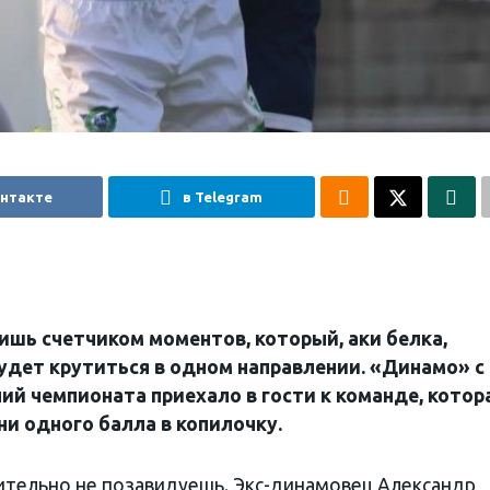
онтакте
в Telegram
ишь счетчиком моментов, который, аки белка,
удет крутиться в одном направлении. «Динамо» с
й чемпионата приехало в гости к команде, котор
 ни одного балла в копилочку.
ельно не позавидуешь. Экс-динамовец Александр