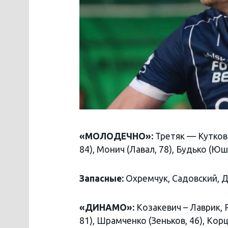
«МОЛОДЕЧНО»:
Третяк — Куткови
84), Монич (Лавал, 78), Будько (Юш
Запасные:
Охремчук, Садовский, Д
«ДИНАМО»:
Козакевич – Лаврик, 
81), Шрамченко (Зеньков, 46), Корцо