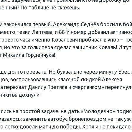
ренный? По таблице не скажешь.
ем закончился первый. Александр Седнёв бросил в бо
место тезки Лаптева, и 88-й номер добавил активно
игрового часа именно Ковалевич пробивал в упор – Тр
, но это за голкипера сделал защитник Коваль! И ту
т Михаила Гордейчука!
е долго горевать. Но буквально через минуту Брес
рцов, воспользовавшись классной скидкой Алексея
а перехват Данилу Третяка и «черпачком» перекинул
нники выдохнули!
лись на простой задаче: не дать «Молодечно» подня
 оказалось: заменить автобус бронепоездом не так уж
о легко довели матч до победы. Хотя и не покидало