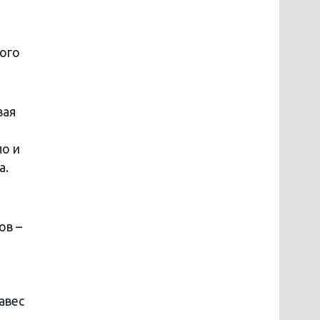
кого
вая
ло и
а.
ов –
авес