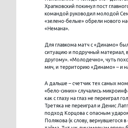
Храпковский покинул пост главног
командой руководил молодой Семен
«зелено-белые» обрели нового на
«Немана».
Для главкома матч с «Динамо» бы
ситуацию и подручный материал, в
другому». «Молодечно», чуть пох
мяч, и территорию «Динамо» – и н
А дальше – счетчик тех самых мо
«бело-синих» случались микроинфа
как с глазу на глаз не переиграл г
Третяка не переиграл и Денис Лап
подход Корцова с опасным ударом 
Полякова (к слову, вернувшегося 
тайма. Тут уж динамовцам впору б