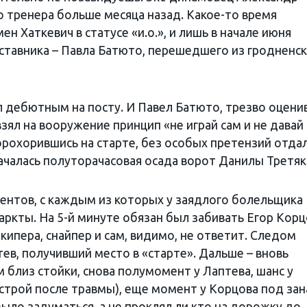
о тренера больше месяца назад. Какое-то время
 Хаткевич в статусе «и.о.», и лишь в начале июня
ставника – Павла Батюто, перешедшего из гродненс
л дебютным на посту. И Павел Батюто, трезво оцени
зял на вооружение принцип «не играй сам и не давай
орохорившись на старте, без особых претензий отда
ачалась полуторачасовая осада ворот Данилы Третяк
ментов, с каждым из которых у заядлого болельщика
ркты. На 5-й минуте обязан был забивать Егор Корц
олкипера, снайпер и сам, видимо, не ответит. Следом
тев, получивший место в «старте». Дальше – вновь
близ стойки, снова полумомент у Лаптева, шанс у
в строй после травмы), еще момент у Корцова под зан
ыло задуматься, а не проклял ли кто на дорожку до