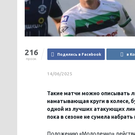
216
Поделись в Facebook
в К
просм.
14/06/2025
Такие матчи можно описывать л
наматывающая круги в колесе, б
одной из лучших атакующих лини
пока в сезоне не сумела набрать
Положению «Молодечно» действит