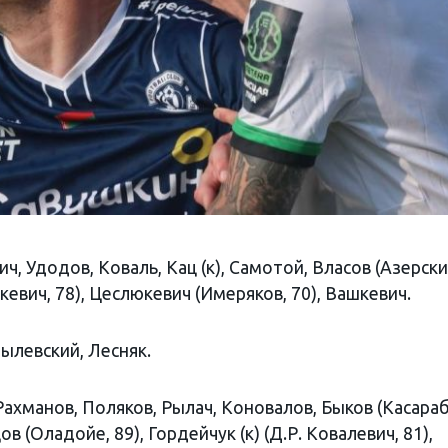
ч, Удодов, Коваль, Кац (к), Самотой, Власов (Азерски
кевич, 78), Цеслюкевич (Имеряков, 70), Вашкевич.
ылевский, Лесняк.
Рахманов, Поляков, Рылач, Коновалов, Быков (Касараб
в (Оладойе, 89), Гордейчук (к) (Д.Р. Ковалевич, 81),