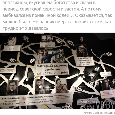
эпатажном, вкусившем богатства и славы в
период советской серости и застоя. А потому
выбивался из привычной колеи… Оказывается, так
можно было. Но ранняя смерть говорит о том, как
трудно это давалось
Фото Сергея Мощика