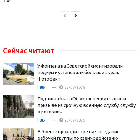
Сейчас читают
У фонтана на Советской смонтировали
подиум и установили большой экран.
Фотофакт
|
ВБ
23/07/2026
Подписан Указ «Об увольнении в запас и
призыве на срочную военную службу, службу
в резерве»
|
ВБ
23/07/2026
В Бресте проходит третье заседание
рабочей группы по взаимодействию