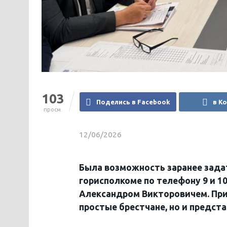
103
Поделись в Facebook
в К
просм.
12/06/2026
Была возможность заранее задат
горисполкоме по телефону 9 и 1
Александром Викторовичем. Прич
простые брестчане, но и предст