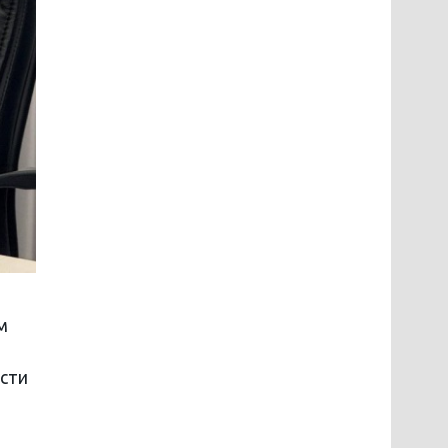
м
сти