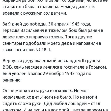
жареной рыбой. Хоть были голодными, но есть не
стали: еда была отравлена. Немцы даже так
воевали с русскими солдатами.
За 9 дней до победы, 30 апреля 1945 года,
Герасим Васильевич в тяжелом бою был ранен в
левое плечо и правую голень. Тогда другие
санитары подобрали моего деда и направили в
эвакогоспиталь № 28 II.
Вернулся дедушка домой инвалидом II группы
ВОВ, семь месяцев лечился в госпитале в Горьком.
Был уволен в запас 29 ноября 1945 года по
ранению.
Он не мог косить: рука в осколках. Не мог
нормально ходить: ноги не было. Но не мог и
сидеть сложа руки. Дед любил лошадей – стал
конюхом. И на луг, и на водопой – везде верхом на