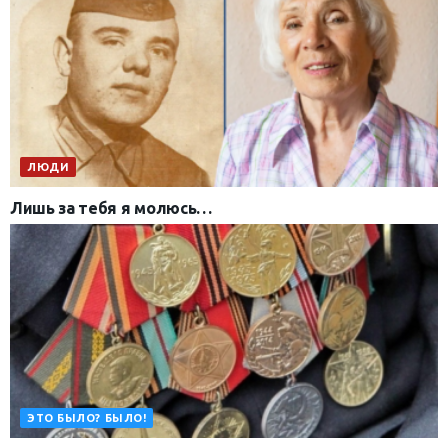
ЛЮДИ
Лишь за тебя я молюсь…
ЭТО БЫЛО? БЫЛО!