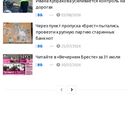
Ивана Кубракова усиливается контроль на
дорогах
|
ВБ
03/08/2026
Через пункт пропуска «Брест» пытались
провезти крупную партию старинных
банкнот
|
ВБ
25/07/2026
Читайте в «Вечернем Бресте» за 31 июля
|
ВБ
30/07/2026