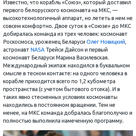
Известно, что корабль «Союз», который доставил
первого белорусского космонавта на МКС, —
высокотехнологичный аппарат, но лететь в нем не
совсем комфортно. Двое суток в «Союзе» до МКС
добиралась команда из трех человек: космонавт
Роскосмоса, уроженец Беларуси
Олег Нов
и
цкий
,
астронавт
NASA
Трейси Дайсон и первый
космонавт Беларуси Марина Василевская.
Международный экипаж находился в буквальном
смысле в тесном контакте: на одного человека в
корабле приходится всего по 1,2 кубометра
пространства (с учетом бытового отсека). И в
таких явно стесненных условиях космонавты
находились в постоянном вращении. Тем не
менее, на МКС команда добралась благополучно и
полностью выполнила намеченную программу.