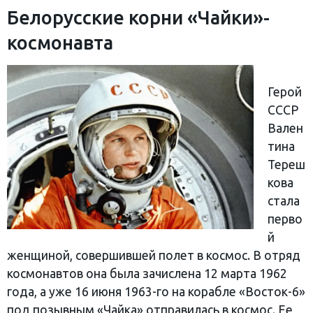
Белорусские корни «Чайки»-
космонавта
Герой
СССР
Вален
тина
Тереш
кова
стала
перво
й
женщиной, совершившей полет в космос. В отряд
космонавтов она была зачислена 12 марта 1962
года, а уже 16 июня 1963-го на корабле «Восток-6»
под позывным «Чайка» отправилась в космос. Ее