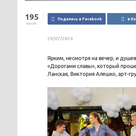
195
Поделись в Facebook
в К
просм.
29/07/2024
Ярким, несмотря на вечер, и душе
«Дорогами славы», который прошел
Ланская, Виктория Алешко, арт-гр