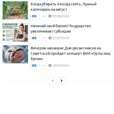
Когда убирать и когда сеять. Лунный
календарь на август
|
ВБ
02/08/2026
Начинай свой бизнес! Государство
увеличивает субсидии
|
ВБ
31/07/2026
Вечером накануне Дня десантников на
Советской пройдет концерт ВИА «Орлы над
Бугом»
|
ВБ
29/07/2026